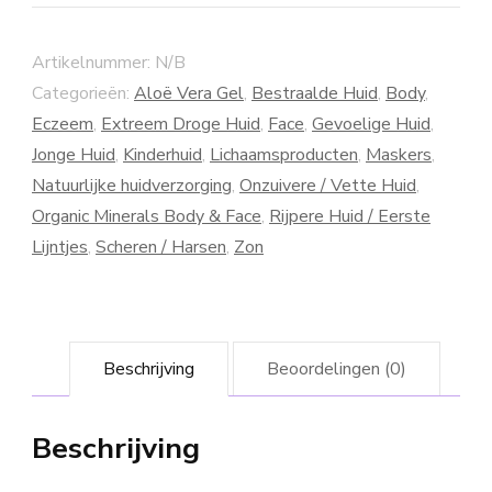
Artikelnummer:
N/B
Categorieën:
Aloë Vera Gel
,
Bestraalde Huid
,
Body
,
Eczeem
,
Extreem Droge Huid
,
Face
,
Gevoelige Huid
,
Jonge Huid
,
Kinderhuid
,
Lichaamsproducten
,
Maskers
,
Natuurlijke huidverzorging
,
Onzuivere / Vette Huid
,
Organic Minerals Body & Face
,
Rijpere Huid / Eerste
Lijntjes
,
Scheren / Harsen
,
Zon
Beschrijving
Beoordelingen (0)
Beschrijving