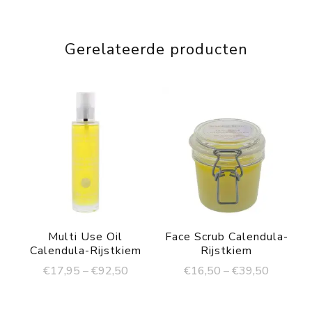
Gerelateerde producten
Multi Use Oil
Face Scrub Calendula-
Calendula-Rijstkiem
Rijstkiem
€
17,95
–
€
92,50
€
16,50
–
€
39,50
Dit
Dit