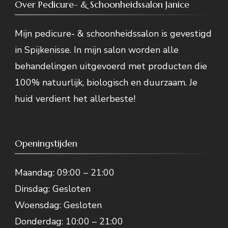
Deze
Over Pedicure- & Schoonheidssalon Janice
optie
Mijn pedicure- & schoonheidssalon is gevestigd
kan
in Spijkenisse. In mijn salon worden alle
gekozen
behandelingen uitgevoerd met producten die
worden
100% natuurlijk, biologisch en duurzaam. Je
op
huid verdient het allerbeste!
de
productpagina
Openingstijden
Maandag: 09:00 – 21:00
Dinsdag: Gesloten
Woensdag: Gesloten
Donderdag: 10:00 – 21:00