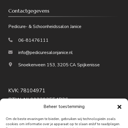
Contactgegevens
Pedicure- & Schoonheidssalon Janice
06-81476111
info@pedicuresalonjanice.nl
Snoekenveen 153, 3205 CA Spijkenisse
KVK: 78104971
BTW: NL003293554B26
Beheer toestemming
IBAN: NL 65 KNAB 0402
Algemene Voorwaarden / AVG
Om de beste ervaringen te bieden, gebruiken wij technologieën zoals
cookies om informatie over je apparaat op te slaan en/of te raadplegen.